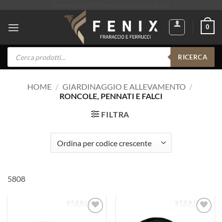
Salta
FRARACCIO E FERRUCCI COLTELLERIE s.r.l.
ai
0
contenuti
Products
search
RICERCA
HOME
/
GIARDINAGGIO E ALLEVAMENTO
/
RONCOLE, PENNATI E FALCI
FILTRA
5808
Aggiungi
Aggiungi