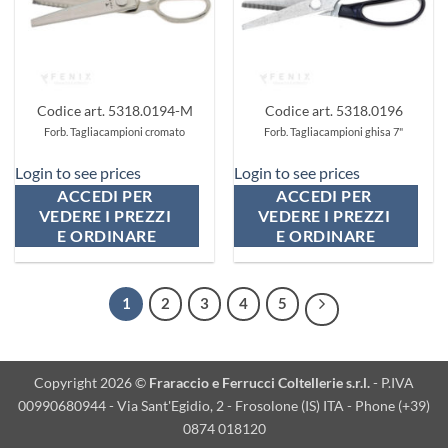
Codice art. 5318.0194-M
Codice art. 5318.0196
Forb. Tagliacampioni cromato
Forb. Tagliacampioni ghisa 7"
Login to see prices
Login to see prices
ACCEDI PER 
ACCEDI PER 
VEDERE I PREZZI 
VEDERE I PREZZI 
E ORDINARE
E ORDINARE
1
2
3
4
5
Copyright 2026 ©
Fraraccio e Ferrucci Coltellerie s.r.l.
- P.IVA
00990680944 - Via Sant'Egidio, 2 - Frosolone (IS) ITA - Phone (+39)
0874 018120