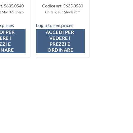
rt. 5635.0540
Codice art. 5635.0580
ub Mac 16C nero
Coltello sub Shark 9cm
e prices
Login to see prices
I PER 
ACCEDI PER 
RE I 
VEDERE I 
ZI E 
PREZZI E 
INARE
ORDINARE