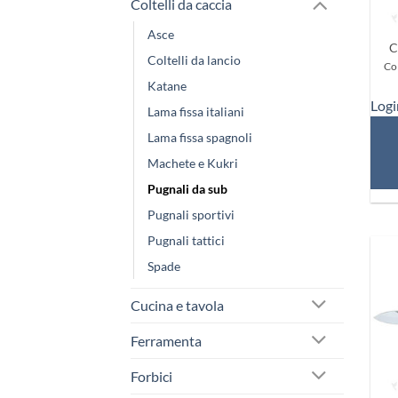
Coltelli da caccia
+
Asce
C
Coltelli da lancio
Col
Katane
Logi
Lama fissa italiani
Lama fissa spagnoli
Machete e Kukri
Pugnali da sub
Pugnali sportivi
Pugnali tattici
Spade
Cucina e tavola
Ferramenta
Forbici
+