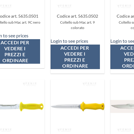
+
+
odice art. 5635.0501
Codice art. 5635.0502
Codice a
tello sub Mac art. 9C nero
Coltello sub Mac art. 9
Coltello 
colorato
co
n to see prices
Login to see prices
Login to se
ACCEDI PER 
ACCEDI PER 
ACCED
VEDERE I 
VEDERE I 
VEDE
PREZZI E 
PREZZI E 
PREZ
ORDINARE
ORDINARE
ORD
Aggiungi
Aggiungi
ai
ai
preferiti
preferiti
+
+