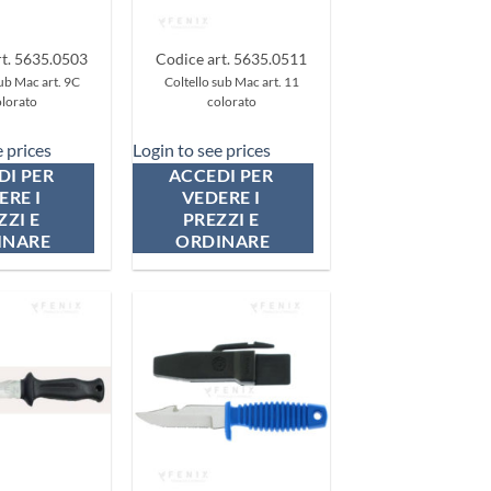
+
rt. 5635.0503
Codice art. 5635.0511
sub Mac art. 9C
Coltello sub Mac art. 11
lorato
colorato
e prices
Login to see prices
I PER 
ACCEDI PER 
RE I 
VEDERE I 
ZI E 
PREZZI E 
INARE
ORDINARE
Aggiungi
Aggiungi
ai
ai
preferiti
preferiti
+