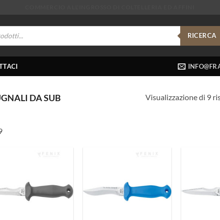
COMMERCIO ALL'INGROSSO DI COLTELLERIA ED AFFINI
RICERCA
TTACI
INFO@FRA
Visualizzazione di 9 ri
GNALI DA SUB
9
Aggiungi
Aggiungi
ai
ai
preferiti
preferiti