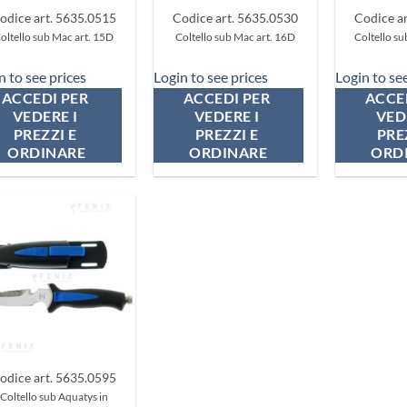
odice art. 5635.0515
Codice art. 5635.0530
Codice a
oltello sub Mac art. 15D
Coltello sub Mac art. 16D
Coltello s
n to see prices
Login to see prices
Login to se
ACCEDI PER 
ACCEDI PER 
ACCED
VEDERE I 
VEDERE I 
VEDE
PREZZI E 
PREZZI E 
PREZ
ORDINARE
ORDINARE
ORD
Aggiungi
ai
preferiti
odice art. 5635.0595
Coltello sub Aquatys in