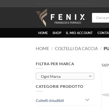
Salta
FRARACCIO E FERRUCCI COLTELLERIE s.r.l.
ai
Products
contenuti
search
HOME
SHOP
IL MIO ACCOUNT
CONTA
HOME
/
COLTELLI DA CACCIA
/
PU
FILTRA PER MARCA
560
Ogni Marca
CATEGORIE PRODOTTO
Coltelli chiudibili