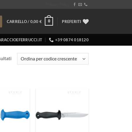
Privacy Policy
0
CARRELLO /
0,00
€
PREFERITI
RACCIOEFERRUCCI.IT
+39 0874 018120
sultati
Aggiungi
Aggiungi
ai
ai
preferiti
preferiti