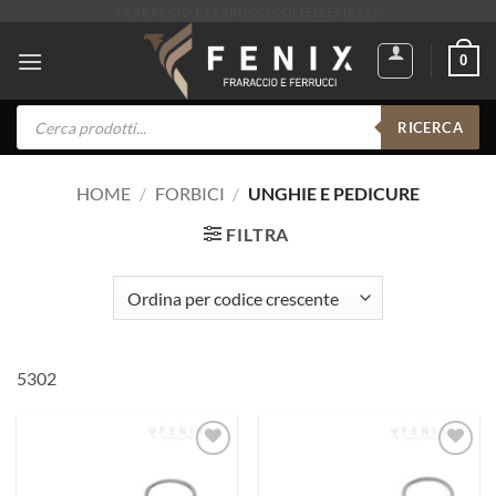
Salta
FRARACCIO E FERRUCCI COLTELLERIE s.r.l.
ai
0
contenuti
Products
search
RICERCA
HOME
/
FORBICI
/
UNGHIE E PEDICURE
FILTRA
5302
Aggiungi
Aggiungi
ai
ai