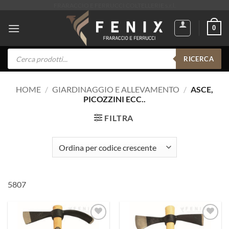
Salta
FRARACCIO E FERRUCCI COLTELLERIE s.r.l.
ai
0
contenuti
Products
search
RICERCA
HOME
/
GIARDINAGGIO E ALLEVAMENTO
/
ASCE,
PICOZZINI ECC..
FILTRA
5807
Aggiungi
Aggiungi